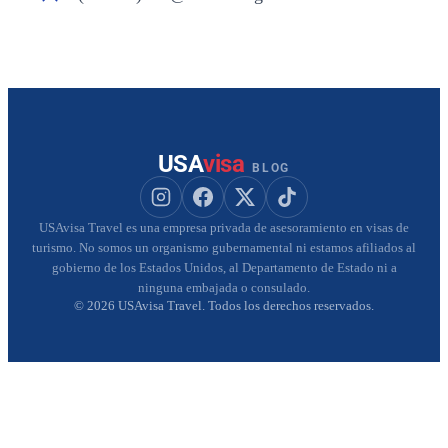
USA
visa
BLOG
Seguir a USAvisa en Instagram
Seguir a USAvisa en Facebook
Seguir a USAvisa en X
Seguir a USAvisa en Tik
USAvisa Travel es una empresa privada de asesoramiento en visas de
turismo. No somos un organismo gubernamental ni estamos afiliados al
gobierno de los Estados Unidos, al Departamento de Estado ni a
ninguna embajada o consulado.
© 2026 USAvisa Travel. Todos los derechos reservados.