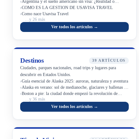
›
Argentina y el sueño americano sin visa: ¿Realidad o
›
espejismo?
COMO ES LA GESTION DE USAVISA TRAVEL
›
Como nace Usavisa Travel
…y 26 más
Ver todos los artículos →
Destinos
39 ARTÍCULOS
Ciudades, parques nacionales, road trips y lugares para
descubrir en Estados Unidos.
›
Guía esencial de Alaska 2025: auroras, naturaleza y aventura
›
Alaska en verano: sol de medianoche, glaciares y ballenas en
›
el mejor mes del año
Boston a pie: la ciudad donde empezó la revolución de
…y 36 más
Estados Unidos
Ver todos los artículos →