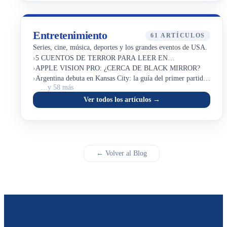
Entretenimiento
61 ARTÍCULOS
Series, cine, música, deportes y los grandes eventos de USA.
›
5 CUENTOS DE TERROR PARA LEER EN
›
HALLOWEEN
APPLE VISION PRO: ¿CERCA DE BLACK MIRROR?
›
Argentina debuta en Kansas City: la guía del primer partido
…y 58 más
del Mundial
Ver todos los artículos →
← Volver al Blog