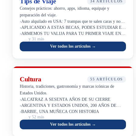
Tips de Viaje
34 ARTÍCULOS
Consejos prácticos: ahorro, apps, idioma, equipaje y
preparación del viaje.
›
Auto alquilado en USA: 7 trampas que te salen caras y no
›
viste venir
APLICANDO A ESTAS BECAS, PODES ESTUDIAR EN
›
ESTADOS UNIDOS
ARMEMOS TU VALIJA PARA TU PRIMER VIAJE EN
…y 31 más
AVION
Ver todos los artículos →
Cultura
55 ARTÍCULOS
Historia, tradiciones, gastronomía y marcas icónicas de
Estados Unidos.
›
ALCATRAZ A SESENTA AÑOS DE SU CIERRE
›
ARGENTINA Y ESTADOS UNIDOS, 200 AÑOS DE
›
UNIDAD
BARBIE, UNA MUÑECA CON HISTORIA
…y 52 más
Ver todos los artículos →