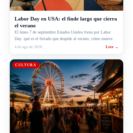
Labor Day en USA: el finde largo que cierra
el verano
El lunes 7 de septiembre Estados Unidos frena por Labor
Day: qué es el feriado que despide al verano, cómo mueve
rutas y aeropuertos y cómo te pega si viajás.
4 de ago de 2026
Leer →
CULTURA