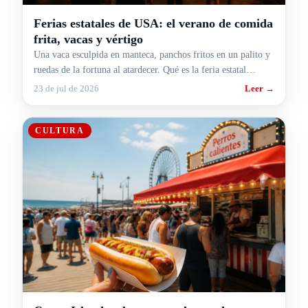
Ferias estatales de USA: el verano de comida
frita, vacas y vértigo
Una vaca esculpida en manteca, panchos fritos en un palito y
ruedas de la fortuna al atardecer. Qué es la feria estatal
americana y por qué agosto es su mes.
23 de jul de 2026
Leer →
CULTURA