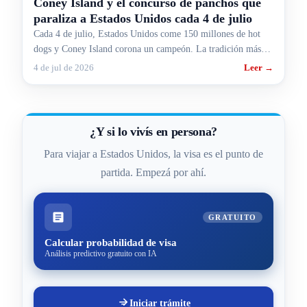
Coney Island y el concurso de panchos que
paraliza a Estados Unidos cada 4 de julio
Cada 4 de julio, Estados Unidos come 150 millones de hot
dogs y Coney Island corona un campeón. La tradición más
rara y más gringa, contada para argentinos.
4 de jul de 2026
Leer →
¿Y si lo vivís en persona?
Para viajar a Estados Unidos, la visa es el punto de
partida. Empezá por ahí.
GRATUITO
Calcular probabilidad de visa
Análisis predictivo gratuito con IA
Iniciar trámite