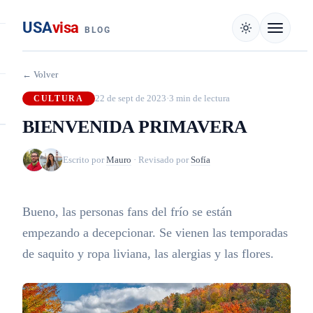
USA
visa
BLOG
← Volver
22 de sept de 2023
·
3 min de lectura
CULTURA
BIENVENIDA PRIMAVERA
Escrito por
Mauro
·
Revisado por
Sofía
Bueno, las personas fans del frío se están
empezando a decepcionar. Se vienen las temporadas
de saquito y ropa liviana, las alergias y las flores.