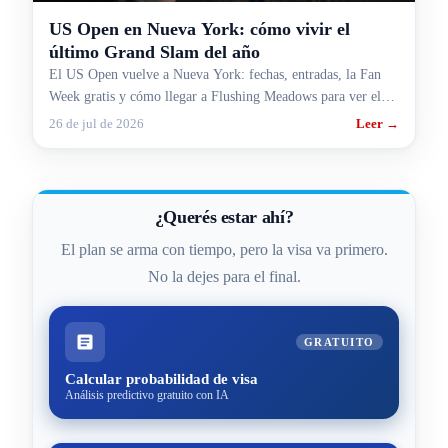
US Open en Nueva York: cómo vivir el
último Grand Slam del año
El US Open vuelve a Nueva York: fechas, entradas, la Fan
Week gratis y cómo llegar a Flushing Meadows para ver el
último Grand Slam del año.
26 de jul de 2026
Leer →
¿Querés estar ahí?
El plan se arma con tiempo, pero la visa va primero.
No la dejes para el final.
GRATUITO
Calcular probabilidad de visa
Análisis predictivo gratuito con IA