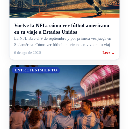
Vuelve la NFL: cómo ver fútbol americano
en tu viaje a Estados Unidos
La NFL abre el 9 de septiembre y por primera vez juega en
Sudamérica. Cómo ver fútbol americano en vivo en tu viaje a
Estados Unidos.
6 de ago de 2026
Leer →
ENTRETENIMIENTO