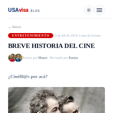
USA
visa
BLOG
← Volver
15 de feb de 2024
·
3 min de lectura
ENTRETENIMIENTO
BREVE HISTORIA DEL CINE
Escrito por
Mauro
·
Revisado por
Karina
¿Cinéfil@s por acá?