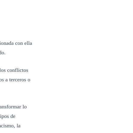
ionada con ella
do.
los conflictos
s a terceros o
ransformar lo
tipos de
acismo, la