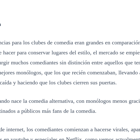
a
cias para los clubes de comedia eran grandes en comparación
e hacer para conservar lugares del estilo, el mercado se empiez
rgir muchos comediantes sin distinción entre aquellos que te
mejores monólogos, que los que recién comenzaban, llevando a
caída y haciendo que los clubes cierren sus puertas.
ando nace la comedia alternativa, con monólogos menos grac
tinados a públicos más fans de la comedia.
de internet, los comediantes comienzan a hacerse virales, apa
os en youtube y especiales en Netflix, como vemos actualment