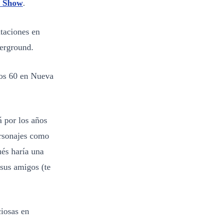
s Show
.
taciones en
derground.
los 60 en Nueva
 por los años
ersonajes como
és haría una
sus amigos (te
iosas en