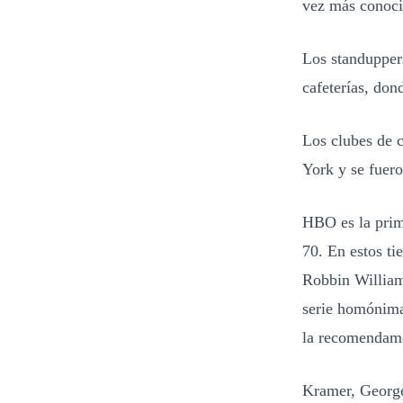
vez más conoci
Los standupper
cafeterías, do
Los clubes de 
York y se fuero
HBO es la prime
70. En estos t
Robbin William
serie homónima
la recomendamo
Kramer, George