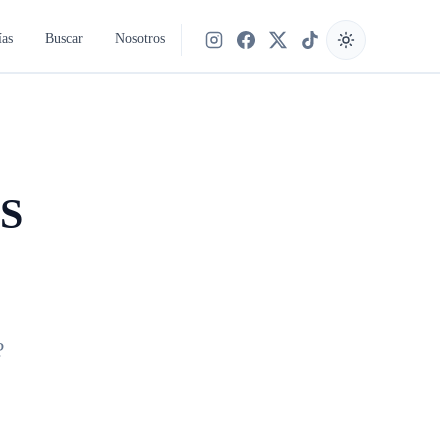
ías
Buscar
Nosotros
Síguenos en Instagram
Síguenos en Facebook
Síguenos en X
Síguenos en TikTok
S
?