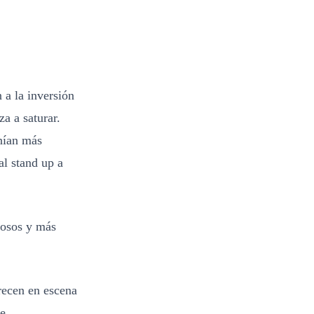
 a la inversión
a a saturar.
nían más
l stand up a
iosos y más
recen en escena
e.