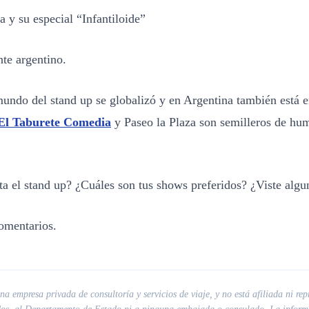
 y su especial “Infantiloide”
te argentino.
undo del stand up se globalizó y en Argentina también está e
El Taburete Comedia
y Paseo la Plaza son semilleros de hum
ta el stand up? ¿Cuáles son tus shows preferidos? ¿Viste algu
omentarios.
a empresa privada de consultoría y servicios de viaje, y no está afiliada ni rep