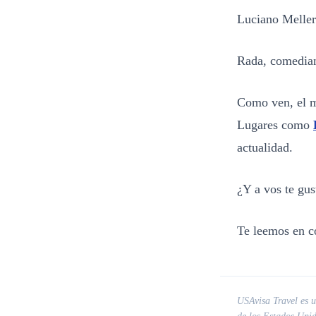
Luciano Mellera
Rada, comedian
Como ven, el m
Lugares como
actualidad.
¿Y a vos te gus
Te leemos en c
USAvisa Travel es un