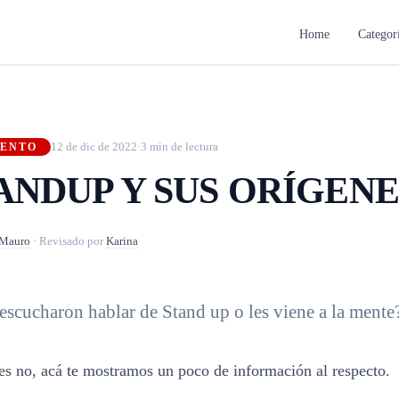
Home
Categor
12 de dic de 2022
·
3 min de lectura
IENTO
ANDUP Y SUS ORÍGENE
Mauro
·
Revisado por
Karina
escucharon hablar de Stand up o les viene a la mente
 es no, acá te mostramos un poco de información al respecto.