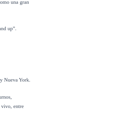
 como una gran
and up”.
 y Nueva York.
urnos,
 vivo, entre