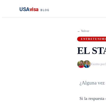
USA
visa
BLOG
← Volver
ENTRETENIM
EL ST
Escrito por
¿Alguna vez 
Si la respuesta