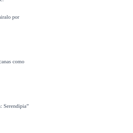
iralo por
icanas como
: Serendipia”