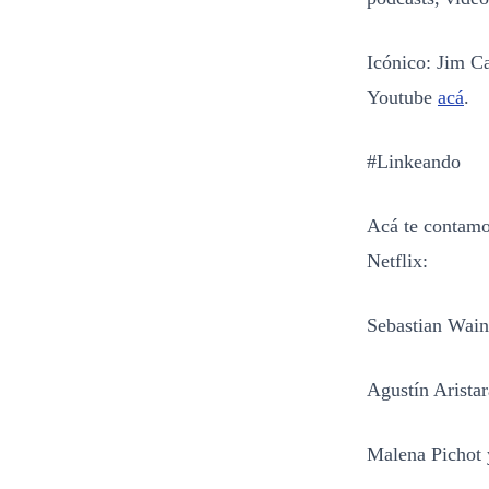
Icónico: Jim C
Youtube
acá
.
#Linkeando
Acá te contamo
Netflix:
Sebastian Wain
Agustín Arista
Malena Pichot 