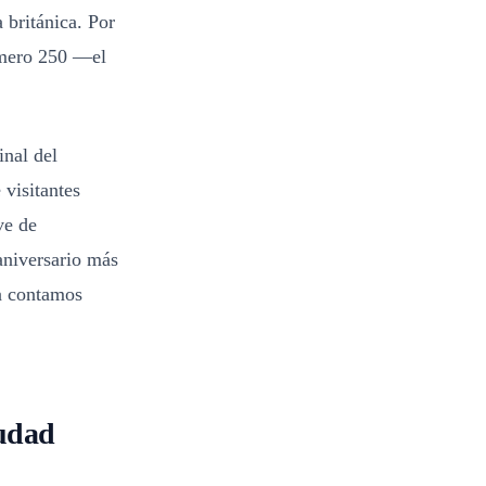
 británica. Por
úmero 250 —el
inal del
 visitantes
ve de
aniversario más
a contamos
iudad