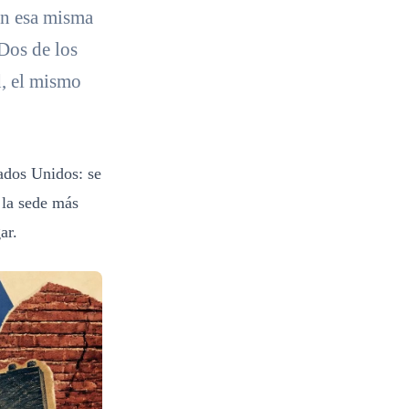
 en esa misma
Dos de los
d, el mismo
tados Unidos: se
 la sede más
ar.