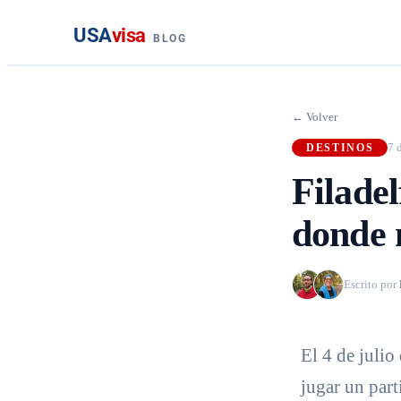
USA
visa
BLOG
← Volver
7 
DESTINOS
Filadel
donde 
Escrito por
El 4 de julio 
jugar un part