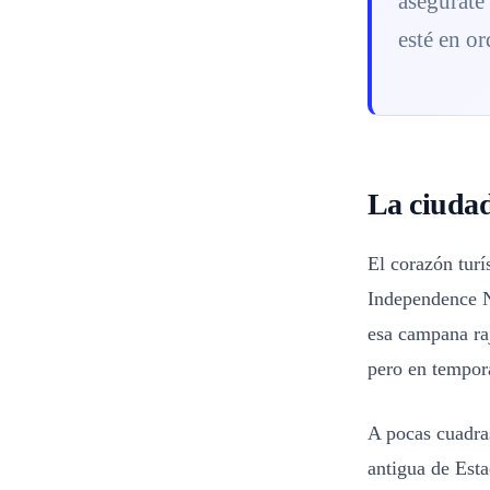
asegurate
esté en or
La ciudad
El corazón turí
Independence Na
esa campana raj
pero en tempora
A pocas cuadras
antigua de Esta