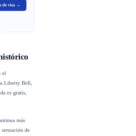
s de visa →
istórico
 el
a Liberty Bell,
da es gratis,
continua más
a sensación de