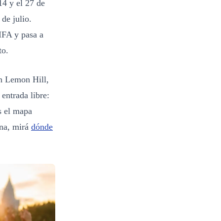
14 y el 27 de
de julio.
IFA y pasa a
to.
en Lemon Hill,
entrada libre:
s el mapa
ina, mirá
dónde