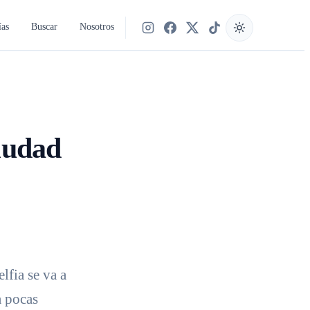
ías
Buscar
Nosotros
Síguenos en Instagram
Síguenos en Facebook
Síguenos en X
Síguenos en TikTok
ciudad
elfia se va a
a pocas