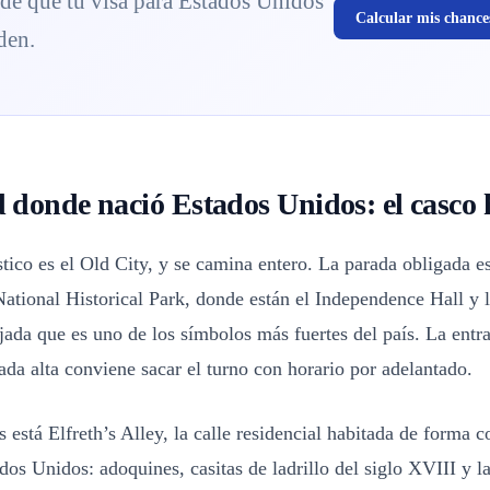
 de que tu visa para Estados Unidos
Calcular mis chance
den.
 donde nació Estados Unidos: el casco h
stico es el Old City, y se camina entero. La parada obligada es
tional Historical Park, donde están el Independence Hall y l
ada que es uno de los símbolos más fuertes del país. La entra
da alta conviene sacar el turno con horario por adelantado.
 está Elfreth’s Alley, la calle residencial habitada de forma 
dos Unidos: adoquines, casitas de ladrillo del siglo XVIII y l