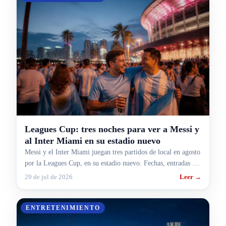
Leagues Cup: tres noches para ver a Messi y
al Inter Miami en su estadio nuevo
Messi y el Inter Miami juegan tres partidos de local en agosto
por la Leagues Cup, en su estadio nuevo. Fechas, entradas y
cómo armar el viaje desde Argentina.
29 de jul de 2026
Leer →
ENTRETENIMIENTO