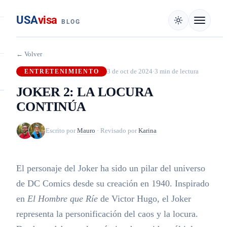
USA
visa
BLOG
← Volver
3 de oct de 2024
·
3 min de lectura
ENTRETENIMIENTO
JOKER 2: LA LOCURA
CONTINÚA
Escrito por
Mauro
·
Revisado por
Karina
El personaje del Joker ha sido un pilar del universo
de DC Comics desde su creación en 1940. Inspirado
en
El Hombre que Ríe
de Victor Hugo, el Joker
representa la personificación del caos y la locura.