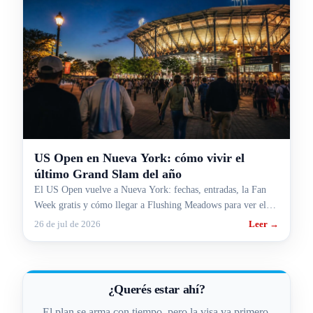
US Open en Nueva York: cómo vivir el
último Grand Slam del año
El US Open vuelve a Nueva York: fechas, entradas, la Fan
Week gratis y cómo llegar a Flushing Meadows para ver el
último Grand Slam del año.
26 de jul de 2026
Leer →
¿Querés estar ahí?
El plan se arma con tiempo, pero la visa va primero.