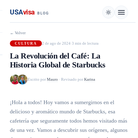
USA
visa
BLOG
← Volver
2 de ago de 2024
·
3 min de lectura
CULTURA
La Revolución del Café: La
Historia Global de Starbucks
Escrito por
Mauro
·
Revisado por
Karina
¡Hola a todos! Hoy vamos a sumergirnos en el
delicioso y aromático mundo de Starbucks, esa
cafetería que seguramente todos hemos visitado más
de una vez. Vamos a descubrir sus orígenes, algunos