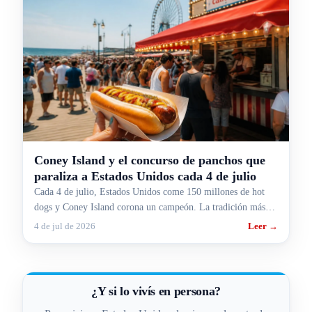
Coney Island y el concurso de panchos que
paraliza a Estados Unidos cada 4 de julio
Cada 4 de julio, Estados Unidos come 150 millones de hot
dogs y Coney Island corona un campeón. La tradición más
rara y más gringa, contada para argentinos.
4 de jul de 2026
Leer →
¿Y si lo vivís en persona?