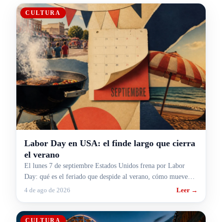
CULTURA
Labor Day en USA: el finde largo que cierra
el verano
El lunes 7 de septiembre Estados Unidos frena por Labor
Day: qué es el feriado que despide al verano, cómo mueve
rutas y aeropuertos y cómo te pega si viajás.
4 de ago de 2026
Leer →
CULTURA