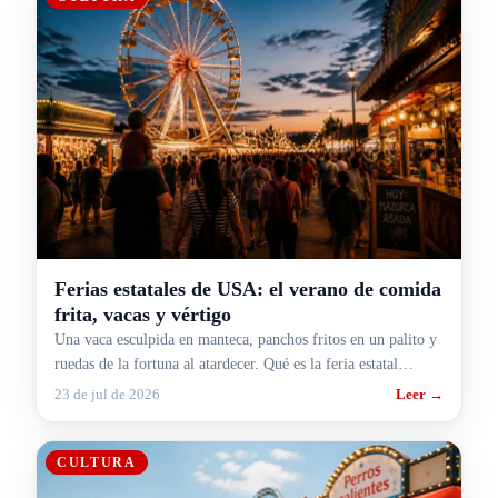
Ferias estatales de USA: el verano de comida
frita, vacas y vértigo
Una vaca esculpida en manteca, panchos fritos en un palito y
ruedas de la fortuna al atardecer. Qué es la feria estatal
americana y por qué agosto es su mes.
23 de jul de 2026
Leer →
CULTURA