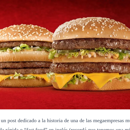
 un post dedicado a la historia de una de las megaempresas mu
da rápida o “fast food” en inglés (recordá que tenemos una mi