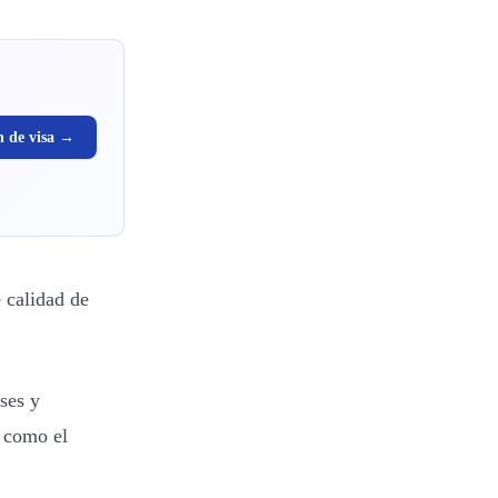
n de visa →
e calidad de
ses y
s como el