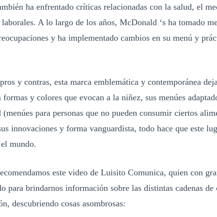
mbién ha enfrentado críticas relacionadas con la salud, el m
s laborales. A lo largo de los años, McDonald ‘s ha tomado m
preocupaciones y ha implementado cambios en su menú y prác
 pros y contras, esta marca emblemática y contemporánea dej
n formas y colores que evocan a la niñez, sus menúes adaptado
ud (menúes para personas que no pueden consumir ciertos alim
 sus innovaciones y forma vanguardista, todo hace que este lug
 el mundo.
, recomendamos este video de Luisito Comunica, quien con gr
o para brindarnos información sobre las distintas cadenas de
pón, descubriendo cosas asombrosas: