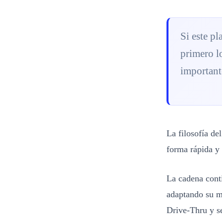
Si este pl
primero l
importante
La filosofía de
forma rápida y
La cadena conti
adaptando su me
Drive-Thru y se