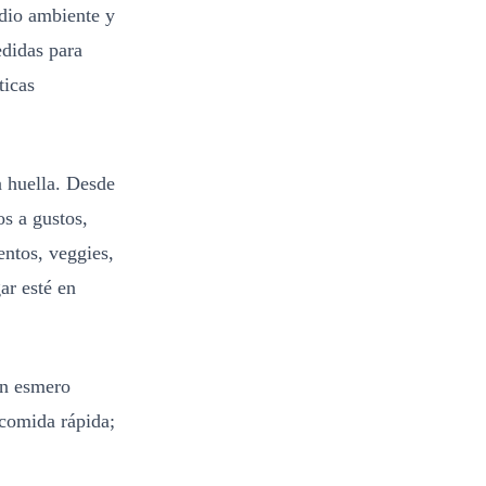
edio ambiente y
edidas para
ticas
a huella. Desde
s a gustos,
entos, veggies,
ar esté en
an esmero
 comida rápida;