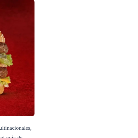
ltinacionales,
ni guía de