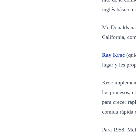
inglés básico 
Mc Donalds nac
California, co
Ray Kroc
(quié
lugar y les pro
Kroc implementó
los procesos, c
para crecer rá
comida rápida 
Para 1958, McD