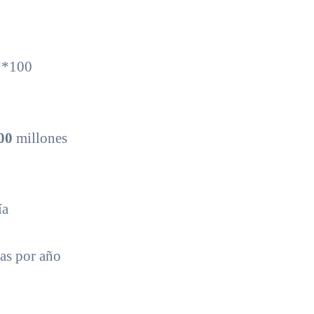
 **100
00
millones
ía
as por año