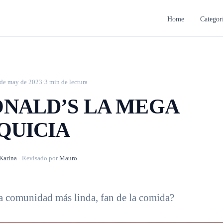
Home
Categor
de may de 2023
·
3 min de lectura
NALD’S LA MEGA
QUICIA
Karina
·
Revisado por
Mauro
a comunidad más linda, fan de la comida?