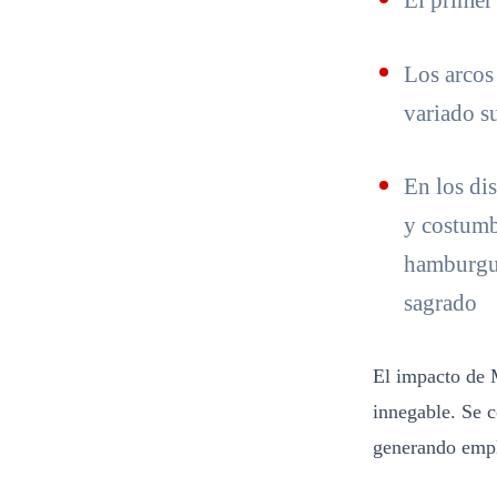
El primer
Los arcos
variado s
En los di
y costumb
hamburgue
sagrado
El impacto de M
innegable. Se 
generando emple