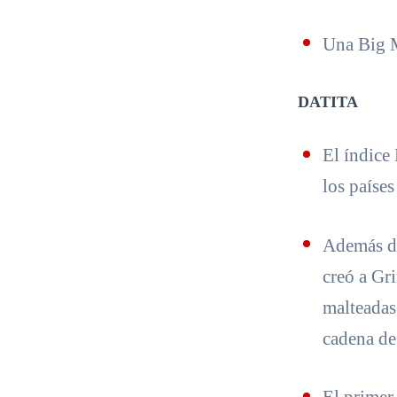
Una Big 
DATITA
El índice
los países
Además de
creó a Gr
malteadas
cadena de