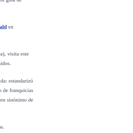
ald
en
), visita este
nidos.
da: estandarizó
o de franquicias
 en sinónimo de
s.