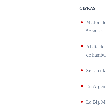
CIFRAS
Mcdonald
**países
Al día de
de hambu
Se calcul
En Argent
La Big Ma