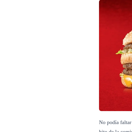
No podía faltar
hito de la comi