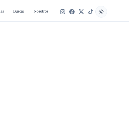
ías
Buscar
Nosotros
Síguenos en Instagram
Síguenos en Facebook
Síguenos en X
Síguenos en TikTok