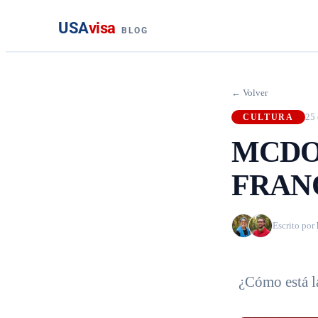
USA
visa
BLOG
← Volver
25 
CULTURA
MCDO
FRAN
Escrito por
¿Cómo está l