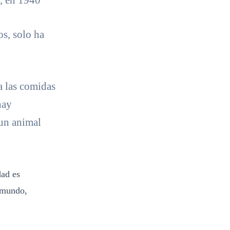
a, en 1940
s, solo ha
a las comidas
hay
 un animal
dad es
l mundo,