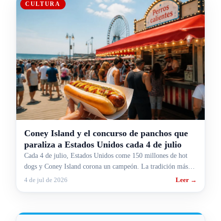
CULTURA
Coney Island y el concurso de panchos que
paraliza a Estados Unidos cada 4 de julio
Cada 4 de julio, Estados Unidos come 150 millones de hot
dogs y Coney Island corona un campeón. La tradición más
rara y más gringa, contada para argentinos.
4 de jul de 2026
Leer →