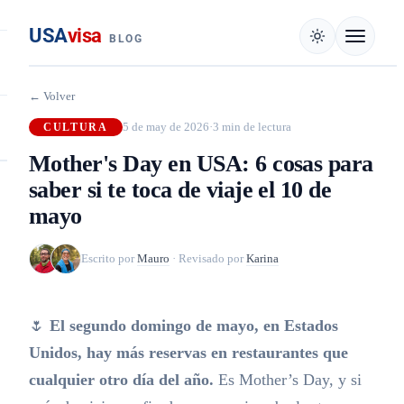
USA
visa
BLOG
← Volver
5 de may de 2026
·
3 min de lectura
CULTURA
Mother's Day en USA: 6 cosas para
saber si te toca de viaje el 10 de
mayo
Escrito por
Mauro
·
Revisado por
Karina
🌷
El segundo domingo de mayo, en Estados
Unidos, hay más reservas en restaurantes que
cualquier otro día del año.
Es Mother’s Day, y si