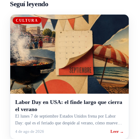
Seguí leyendo
CULTURA
Labor Day en USA: el finde largo que cierra
el verano
El lunes 7 de septiembre Estados Unidos frena por Labor
Day: qué es el feriado que despide al verano, cómo mueve
rutas y aeropuertos y cómo te pega si viajás.
4 de ago de 2026
Leer →