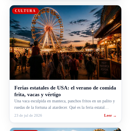
CULTURA
Ferias estatales de USA: el verano de comida
frita, vacas y vértigo
Una vaca esculpida en manteca, panchos fritos en un palito y
ruedas de la fortuna al atardecer. Qué es la feria estatal
americana y por qué agosto es su mes.
23 de jul de 2026
Leer →