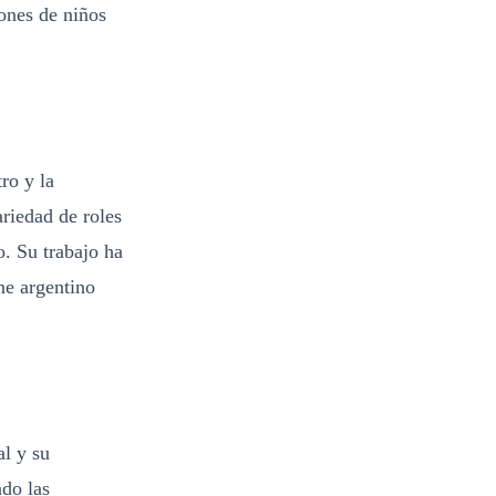
ones de niños
ro y la
ariedad de roles
o. Su trabajo ha
ne argentino
al y su
ado las