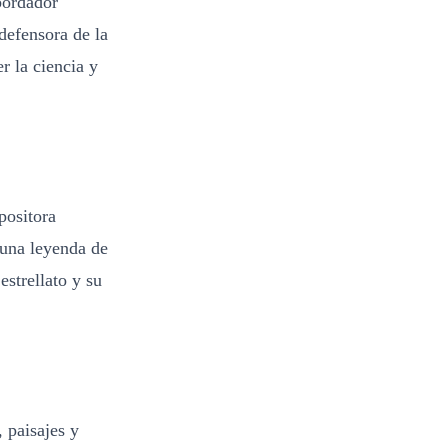
bordador
defensora de la
r la ciencia y
positora
 una leyenda de
strellato y su
, paisajes y