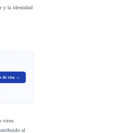
r y la identidad
n de visa →
s virus
ntribuido al