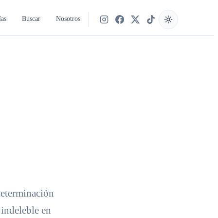
ías
Buscar
Nosotros
Síguenos en Instagram
Síguenos en Facebook
Síguenos en X
Síguenos en TikTok
 determinación
indeleble en