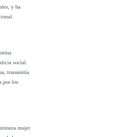
ales, y ha
cional.
ntina
ticia social.
a, transmitía
a por los
 primera mujer