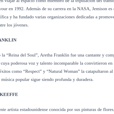
n viajar al espacio como miembro de la tripulación del trans
vour en 1992. Además de su carrera en la NASA, Jemison es 
ífica y ha fundado varias organizaciones dedicadas a promove
ntre los jóvenes.
ANKLIN
la “Reina del Soul”, Aretha Franklin fue una cantante y com
 cuya poderosa voz y talento incomparable la convirtieron en
éxitos como “Respect” y “Natural Woman” la catapultaron al e
a música popular sigue siendo profunda y duradera.
’KEEFFE
nte artista estadounidense conocida por sus pinturas de flores