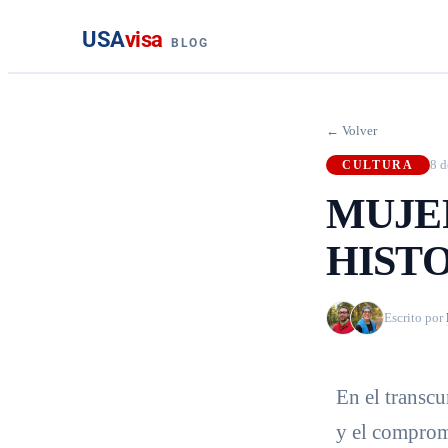
USA
visa
BLOG
← Volver
8 d
CULTURA
MUJE
HIST
Escrito por
En el transcu
y el comprom