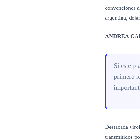
convenciones ar
argentina, dej
ANDREA GA
Si este pl
primero l
importante
Destacada viról
transmitidos po