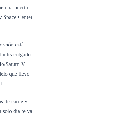
ne una puerta
edy Space Center
orción está
lantis colgado
llo/Saturn V
elo que llevó
l.
as de carne y
 solo día te va