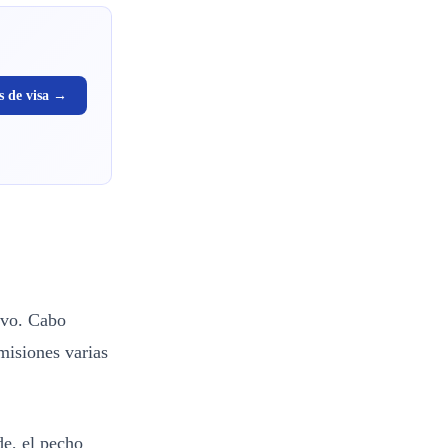
s de visa →
ivo. Cabo
misiones varias
de, el pecho