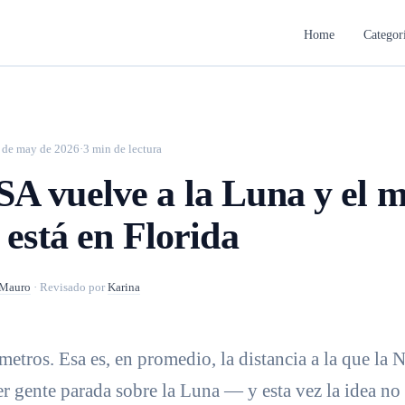
Home
Categor
 de may de 2026
·
3 min de lectura
A vuelve a la Luna y el m
 está en Florida
Mauro
·
Revisado por
Karina
etros. Esa es, en promedio, la distancia a la que la
r gente parada sobre la Luna — y esta vez la idea no e