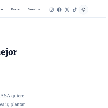
ías
Buscar
Nosotros
Síguenos en Instagram
Síguenos en Facebook
Síguenos en X
Síguenos en TikTok
ejor
 NASA quiere
s ir, plantar