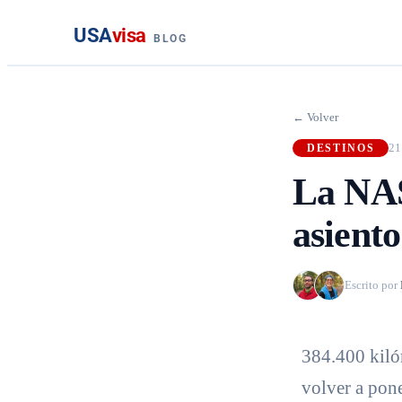
USA
visa
BLOG
← Volver
21
DESTINOS
La NAS
asiento
Escrito por
384.400 kilóm
volver a pone