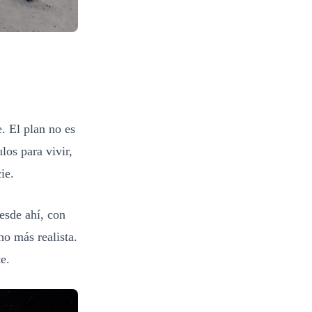
e. El plan no es
los para vivir,
ie.
esde ahí, con
o más realista.
e.