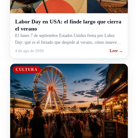
Labor Day en USA: el finde largo que cierra
el verano
El lunes 7 de septiembre Estados Unidos frena por Labor
Day: qué es el feriado que despide al verano, cómo mueve
rutas y aeropuertos y cómo te pega si viajás.
4 de ago de 2026
Leer →
CULTURA