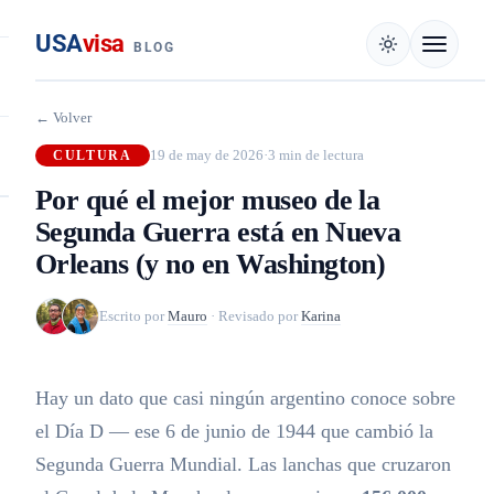
USA
visa
BLOG
← Volver
19 de may de 2026
·
3 min de lectura
CULTURA
Por qué el mejor museo de la
Segunda Guerra está en Nueva
Orleans (y no en Washington)
Escrito por
Mauro
·
Revisado por
Karina
Hay un dato que casi ningún argentino conoce sobre
el Día D — ese 6 de junio de 1944 que cambió la
Segunda Guerra Mundial. Las lanchas que cruzaron