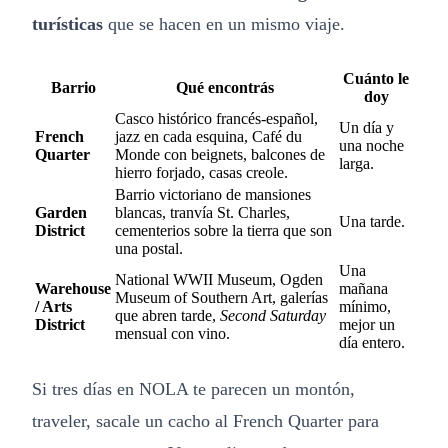
turísticas
que se hacen en un mismo viaje.
Cuánto le
Barrio
Qué encontrás
doy
Casco histórico francés-español,
Un día y
French
jazz en cada esquina, Café du
una noche
Quarter
Monde con beignets, balcones de
larga.
hierro forjado, casas creole.
Barrio victoriano de mansiones
Garden
blancas, tranvía St. Charles,
Una tarde.
District
cementerios sobre la tierra que son
una postal.
Una
National WWII Museum, Ogden
Warehouse
mañana
Museum of Southern Art, galerías
/ Arts
mínimo,
que abren tarde,
Second Saturday
District
mejor un
mensual con vino.
día entero.
Si tres días en NOLA te parecen un montón,
traveler, sacale un cacho al French Quarter para