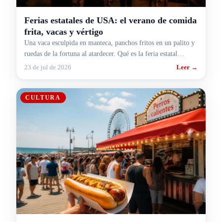
Ferias estatales de USA: el verano de comida
frita, vacas y vértigo
Una vaca esculpida en manteca, panchos fritos en un palito y
ruedas de la fortuna al atardecer. Qué es la feria estatal
americana y por qué agosto es su mes.
23 de jul de 2026
Leer →
CULTURA