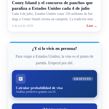
Coney Island y el concurso de panchos que
paraliza a Estados Unidos cada 4 de julio
Cada 4 de julio, Estados Unidos come 150 millones de hot
dogs y Coney Island corona un campeón. La tradición más
rara y más gringa, contada para argentinos.
4 de jul de 2026
Leer →
¿Y si lo vivís en persona?
Para viajar a Estados Unidos, la visa es el punto de
partida. Empezá por ahí.
GRATUITO
Calcular probabilidad de visa
Análisis predictivo gratuito con IA