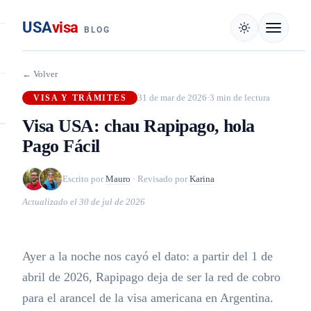
USA
visa
BLOG
← Volver
31 de mar de 2026
·
3 min de lectura
VISA Y TRÁMITES
Visa USA: chau Rapipago, hola
Pago Fácil
Escrito por
Mauro
·
Revisado por
Karina
Actualizado el
30 de jul de 2026
Ayer a la noche nos cayó el dato: a partir del 1 de
abril de 2026, Rapipago deja de ser la red de cobro
para el arancel de la visa americana en Argentina.