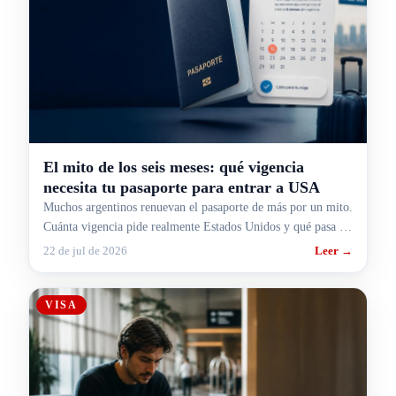
El mito de los seis meses: qué vigencia
necesita tu pasaporte para entrar a USA
Muchos argentinos renuevan el pasaporte de más por un mito.
Cuánta vigencia pide realmente Estados Unidos y qué pasa si
la visa quedó en el pasaporte viejo.
22 de jul de 2026
Leer →
VISA