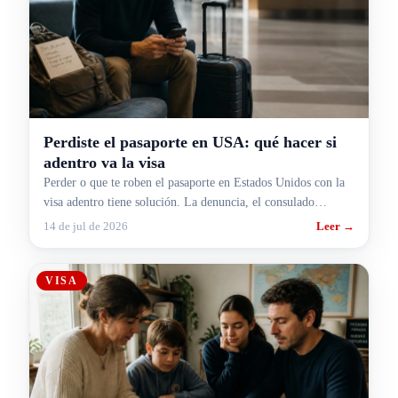
Perdiste el pasaporte en USA: qué hacer si
adentro va la visa
Perder o que te roben el pasaporte en Estados Unidos con la
visa adentro tiene solución. La denuncia, el consulado
argentino y la visa nueva, en orden.
14 de jul de 2026
Leer →
VISA