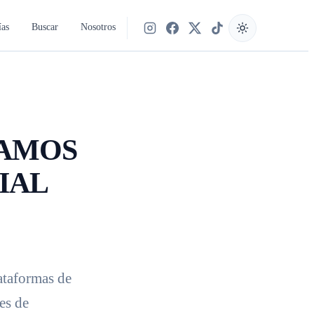
ías
Buscar
Nosotros
Síguenos en Instagram
Síguenos en Facebook
Síguenos en X
Síguenos en TikTok
TAMOS
IAL
ataformas de
es de