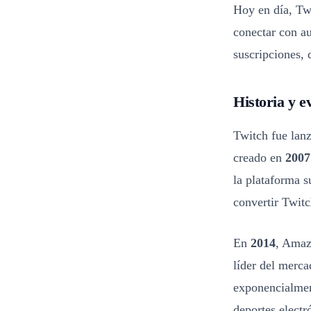
Hoy en día, Twi
conectar con au
suscripciones, 
Historia y e
Twitch fue lan
creado en
2007
la plataforma s
convertir Twitc
En
2014
, Amaz
líder del merca
exponencialmen
deportes electr