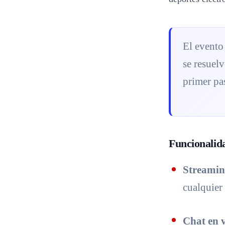
El evento 
se resuelv
primer pas
Funcionalida
Streamin
cualquier
Chat en 