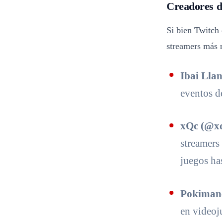
Creadores d
Si bien Twitch 
streamers más r
Ibai Lla
eventos d
xQc (@x
streamers
juegos ha
Pokiman
en videoj