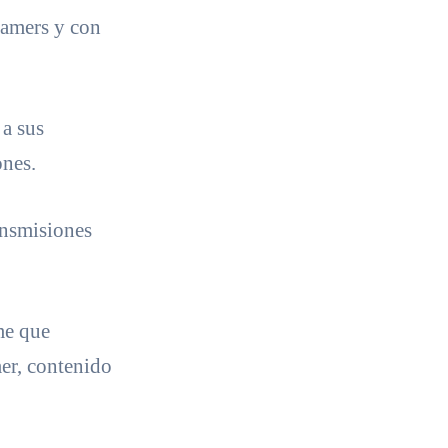
eamers y con
 a sus
ones.
ansmisiones
me que
mer, contenido