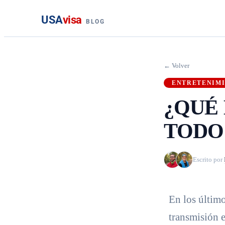
USA
visa
BLOG
← Volver
ENTRETENIM
¿QUÉ
TODO
Escrito por
En los últim
transmisión 