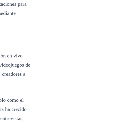
zaciones para
mediante
ión en vivo
videojuegos de
s creadores a
olo como el
ma ha crecido
entrevistas,