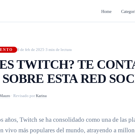
Home
Categor
9 de feb de 2025
·
3 min de lectura
IENTO
 ES TWITCH? TE CON
 SOBRE ESTA RED SOC
Mauro
·
Revisado por
Karina
os años, Twitch se ha consolidado como una de las pl
en vivo más populares del mundo, atrayendo a millon