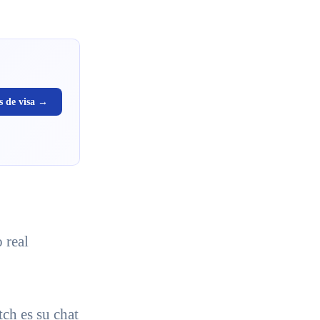
s de visa →
 real
tch es su chat