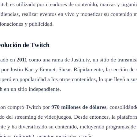
tch es utilizado por creadores de contenido, marcas y organi
diencias, realizar eventos en vivo y monetizar su contenido 
donaciones y publicidad.
volución de Twitch
zado en
2011
como una rama de Justin.tv, un sitio de transmis
por Justin Kan y Emmett Shear. Rápidamente, la sección de 
uperó en popularidad a los otros contenidos, lo que llevó a su
h en un sitio independiente.
on compró Twitch por
970 millones de dólares
, consolidánd
do del streaming de videojuegos. Desde entonces, la platafor
te y ha diversificado su contenido, incluyendo programas de 
ónicos (eSports), eventos musicales y más.