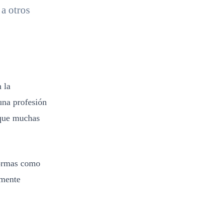
 a otros
 la
una profesión
 que muchas
formas como
mente