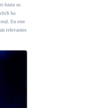
s hasta su
witch ha
eal. En este
más relevantes