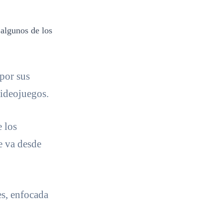
 algunos de los
por sus
videojuegos.
 los
e va desde
es, enfocada