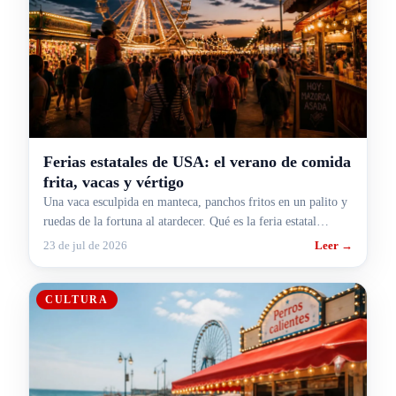
Ferias estatales de USA: el verano de comida
frita, vacas y vértigo
Una vaca esculpida en manteca, panchos fritos en un palito y
ruedas de la fortuna al atardecer. Qué es la feria estatal
americana y por qué agosto es su mes.
23 de jul de 2026
Leer →
CULTURA