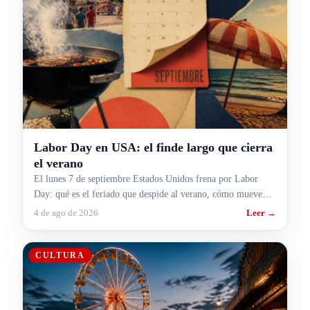
Labor Day en USA: el finde largo que cierra
el verano
El lunes 7 de septiembre Estados Unidos frena por Labor
Day: qué es el feriado que despide al verano, cómo mueve
rutas y aeropuertos y cómo te pega si viajás.
4 de ago de 2026
Leer →
CULTURA