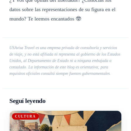
¿Y vos qué opinas del libertador? ¿Conocías los
datos sobre las representaciones de su figura en el
mundo? Te leemos encantados 🤓
USAvisa Travel es una empresa privada de consultoría y servicios
de viaje, y no está afiliada ni representa al gobierno de los Estados
Unidos, al Departamento de Estado ni a ninguna embajada o
consulado. La información de este blog es orientativa; para
requisitos oficiales consultá siempre fuentes gubernamentales.
Seguí leyendo
CULTURA