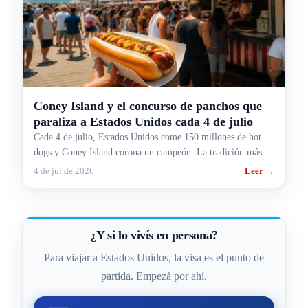
Coney Island y el concurso de panchos que
paraliza a Estados Unidos cada 4 de julio
Cada 4 de julio, Estados Unidos come 150 millones de hot
dogs y Coney Island corona un campeón. La tradición más
rara y más gringa, contada para argentinos.
4 de jul de 2026
Leer →
¿Y si lo vivís en persona?
Para viajar a Estados Unidos, la visa es el punto de
partida. Empezá por ahí.