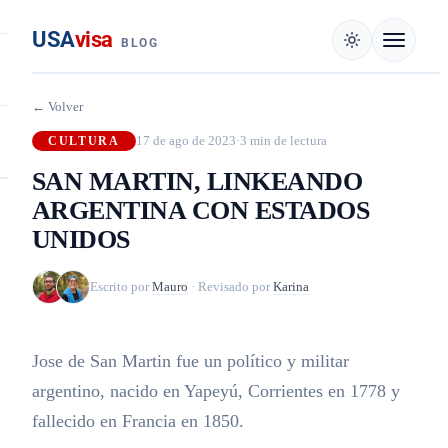
USA
visa
BLOG
← Volver
17 de ago de 2023
·
3 min de lectura
CULTURA
SAN MARTIN, LINKEANDO
ARGENTINA CON ESTADOS
UNIDOS
Escrito por
Mauro
·
Revisado por
Karina
Jose de San Martin fue un político y militar
argentino, nacido en Yapeyú, Corrientes en 1778 y
fallecido en Francia en 1850.