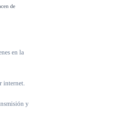
acen de
enes en la
 internet.
ansmisión y