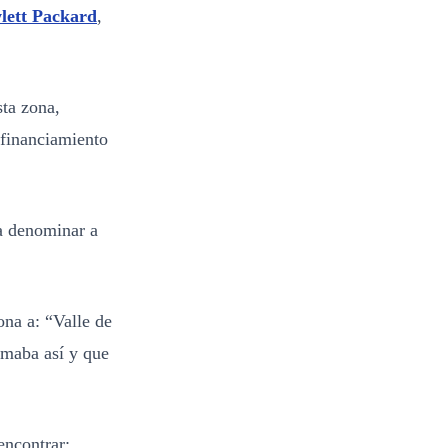
lett Packard
,
ta zona,
 financiamiento
ra denominar a
ona a: “Valle de
amaba así y que
encontrar: