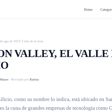
Home
Categor
de ago de 2023
·
3 min de lectura
ON VALLEY, EL VALLE
IO
Mauro
·
Revisado por
Karina
Silicio, como su nombre lo indica, está ubicado en Sa
y es la cuna de grandes empresas de tecnología como 