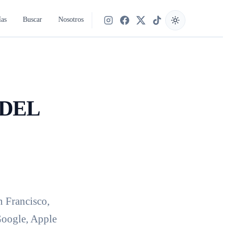
ías
Buscar
Nosotros
Síguenos en Instagram
Síguenos en Facebook
Síguenos en X
Síguenos en TikTok
 DEL
n Francisco,
Google, Apple