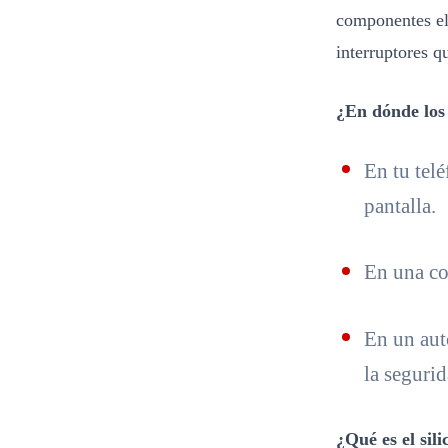
componentes ele
interruptores q
¿En dónde los
En tu telé
pantalla.
En una co
En un aut
la segurid
¿Qué es el sili