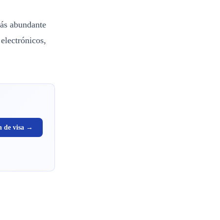
más abundante
electrónicos,
n de visa →