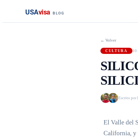
USA
visa
BLOG
← Volver
10 
CULTURA
SILIC
SILIC
Escrito por
El Valle del 
California, 