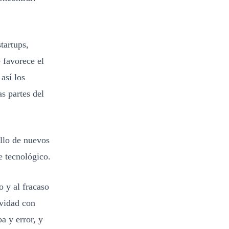
tartups,
 favorece el
así los
s partes del
llo de nuevos
e tecnológico.
o y al fracaso
ividad con
a y error, y