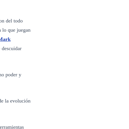
on del todo
n lo que juegan
Mark
 descuidar
ho poder y
de la evolución
herramientas