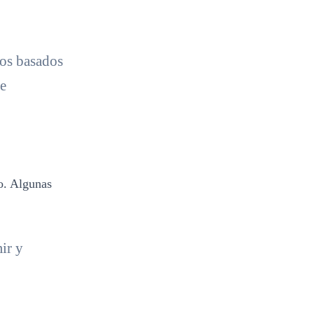
eos basados
te
o. Algunas
ir y