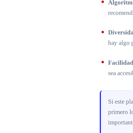
Algoritm
recomenda
Diversid
hay algo 
Facilida
sea accesi
Si este pl
primero l
importante