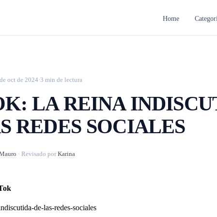
Home
Categor
de oct de 2024
·
3 min de lectura
K: LA REINA INDISCU
S REDES SOCIALES
Mauro
·
Revisado por
Karina
kTok