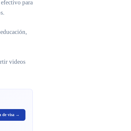
efectivo para
s.
 educación,
rtir videos
n de visa →