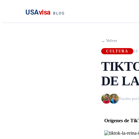
USA
visa
BLOG
← Volver
18 
CULTURA
TIKTO
DE LA
Escrito por
Orígenes de Ti