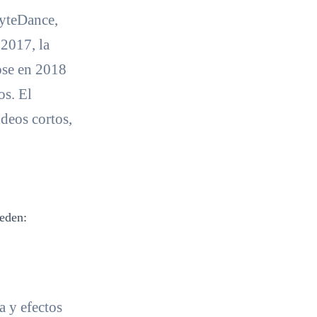
ByteDance,
2017, la
ose en 2018
os. El
ideos cortos,
ueden:
a y efectos