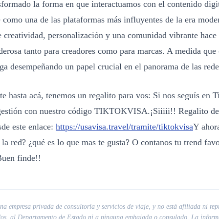
formado la forma en que interactuamos con el contenido digit
e como una de las plataformas más influyentes de la era mode
 creatividad, personalización y una comunidad vibrante hace
derosa tanto para creadores como para marcas. A medida que 
ga desempeñando un papel crucial en el panorama de las redes
te hasta acá, tenemos un regalito para vos: Si nos seguís en T
gestión con nuestro código TIKTOKVISA.¡Siiiii!! Regalito de
sde este enlace:
https://usavisa.travel/tramite/tiktokvisa
Y ahor
 la red? ¿qué es lo que mas te gusta? O contanos tu trend favo
Buen finde!!
a empresa privada de consultoría y servicios de viaje, y no está afiliada ni rep
dos, al Departamento de Estado ni a ninguna embajada o consulado. La informa