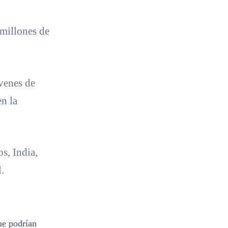
 millones de
venes de
n la
s, India,
.
ue podrían