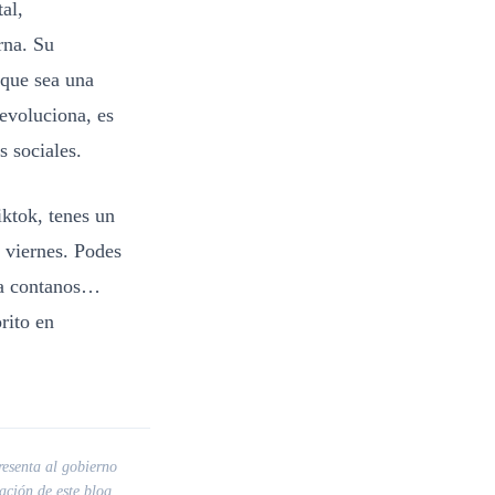
al,
rna. Su
 que sea una
evoluciona, es
 sociales.
iktok, tenes un
 viernes. Podes
a contanos…
rito en
resenta al gobierno
ción de este blog