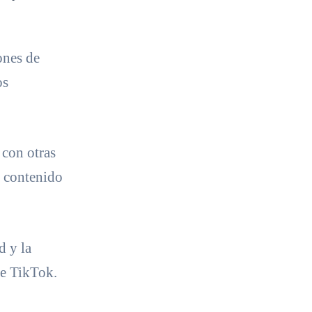
ones de
os
 con otras
 contenido
d y la
de TikTok.