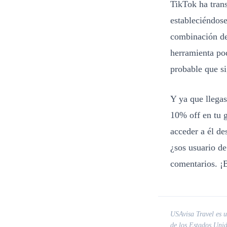
TikTok ha trans
estableciéndos
combinación de
herramienta po
probable que si
Y ya que llegas
10% off en tu 
acceder a él de
¿sos usuario de
comentarios. ¡
USAvisa Travel es un
de los Estados Uni