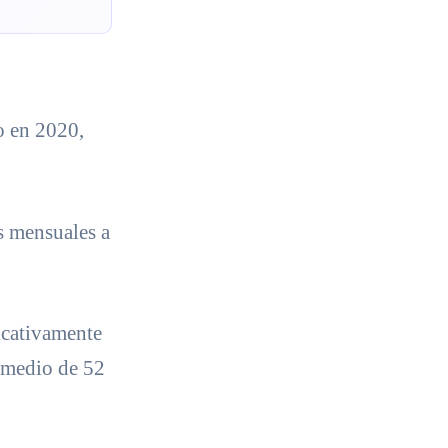
o en 2020,
s mensuales a
icativamente
omedio de 52