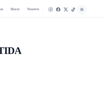
ías
Buscar
Nosotros
Síguenos en Instagram
Síguenos en Facebook
Síguenos en X
Síguenos en TikTok
TIDA