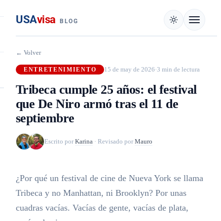
USA
visa
BLOG
← Volver
15 de may de 2026
·
3 min de lectura
ENTRETENIMIENTO
Tribeca cumple 25 años: el festival
que De Niro armó tras el 11 de
septiembre
Escrito por
Karina
·
Revisado por
Mauro
¿Por qué un festival de cine de Nueva York se llama
Tribeca y no Manhattan, ni Brooklyn? Por unas
cuadras vacías. Vacías de gente, vacías de plata,