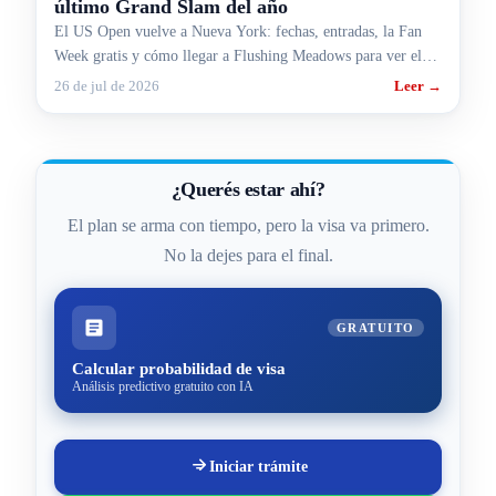
último Grand Slam del año
El US Open vuelve a Nueva York: fechas, entradas, la Fan
Week gratis y cómo llegar a Flushing Meadows para ver el
último Grand Slam del año.
26 de jul de 2026
Leer →
¿Querés estar ahí?
El plan se arma con tiempo, pero la visa va primero.
No la dejes para el final.
GRATUITO
Calcular probabilidad de visa
Análisis predictivo gratuito con IA
Iniciar trámite