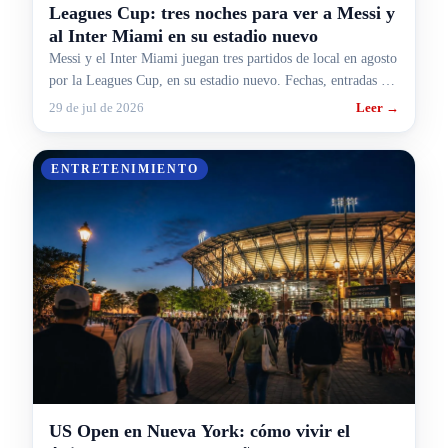
Leagues Cup: tres noches para ver a Messi y
al Inter Miami en su estadio nuevo
Messi y el Inter Miami juegan tres partidos de local en agosto
por la Leagues Cup, en su estadio nuevo. Fechas, entradas y
cómo armar el viaje desde Argentina.
29 de jul de 2026
Leer →
ENTRETENIMIENTO
US Open en Nueva York: cómo vivir el