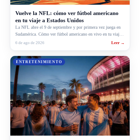
Vuelve la NFL: cómo ver fútbol americano
en tu viaje a Estados Unidos
La NFL abre el 9 de septiembre y por primera vez juega en
Sudamérica. Cómo ver fútbol americano en vivo en tu viaje a
Estados Unidos.
6 de ago de 2026
Leer →
ENTRETENIMIENTO