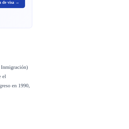
n de visa →
 Inmigración)
 el
greso en 1990,