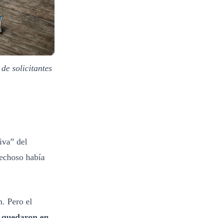
de solicitantes
iva” del
pechoso había
. Pero el
o quedaron en