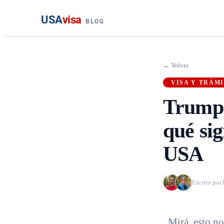
USA
visa
BLOG
← Volver
VISA Y TRÁM
Trump 
qué si
USA
Escrito por
Mirá, esto no