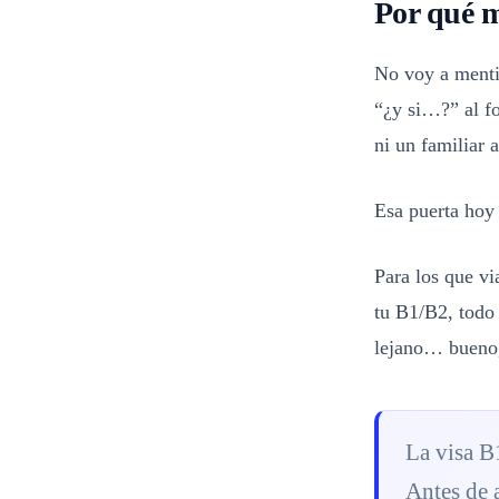
Por qué m
No voy a mentir
“¿y si…?” al fo
ni un familiar a
Esa puerta hoy 
Para los que v
tu B1/B2, todo 
lejano… bueno,
La visa B1
Antes de 