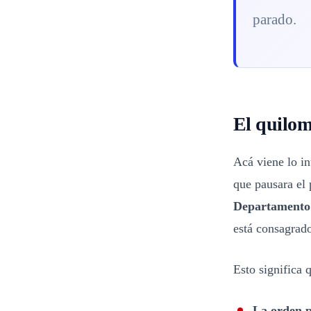
parado.
El quilom
Acá viene lo i
que pausara el 
Departamento
está consagrado
Esto significa 
La orden p