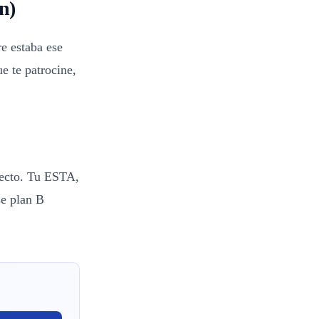
n)
e estaba ese
e te patrocine,
recto. Tu ESTA,
se plan B