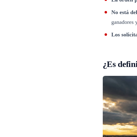
No está de
ganadores 
Los solici
¿Es defin