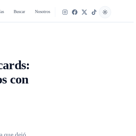
ías
Buscar
Nosotros
Síguenos en Instagram
Síguenos en Facebook
Síguenos en X
Síguenos en TikTok
cards:
os con
ia que dejó