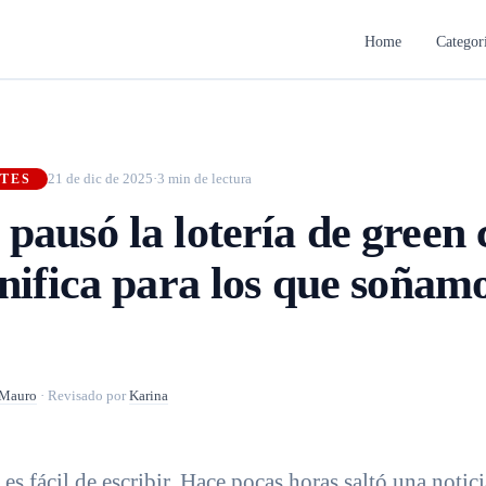
Home
Categor
21 de dic de 2025
·
3 min de lectura
ITES
pausó la lotería de green 
gnifica para los que soñam
Mauro
·
Revisado por
Karina
 es fácil de escribir. Hace pocas horas saltó una notic