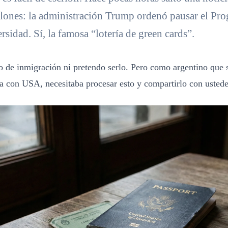
llones: la administración Trump ordenó pausar el Pr
rsidad. Sí, la famosa “lotería de green cards”.
 de inmigración ni pretendo serlo. Pero como argentino que 
a con USA, necesitaba procesar esto y compartirlo con ustede