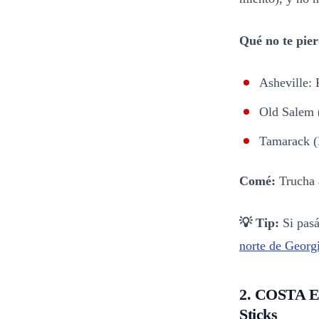
Qué no te pier
Asheville: 
Old Salem 
Tamarack (B
Comé:
Trucha a
💡 Tip:
Si pasá
norte de Georg
2. COSTA E
Sticks