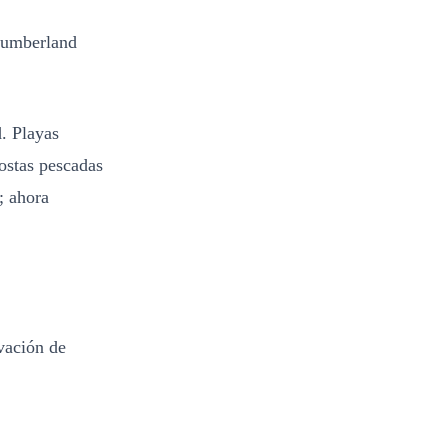
Cumberland
. Playas
gostas pescadas
; ahora
rvación de