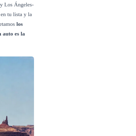
6 y Los Ángeles-
n tu lista y la
quetamos
los
n auto es la