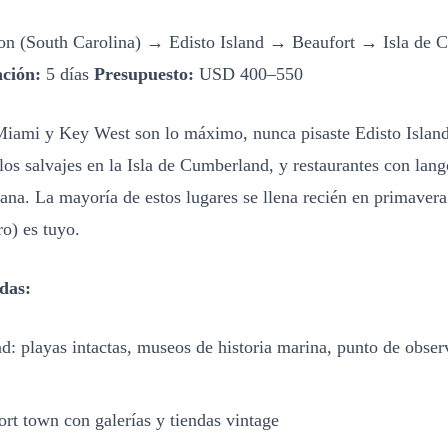
on (South Carolina) → Edisto Island → Beaufort → Isla de 
ción:
5 días
Presupuesto:
USD 400–550
Miami y Key West son lo máximo, nunca pisaste Edisto Island
llos salvajes en la Isla de Cumberland, y restaurantes con lan
na. La mayoría de estos lugares se llena recién en primavera
o) es tuyo.
das:
nd: playas intactas, museos de historia marina, punto de obse
ort town con galerías y tiendas vintage