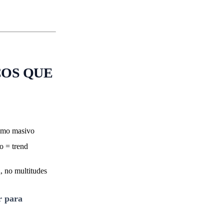
COS QUE
ismo masivo
jo = trend
, no multitudes
r para