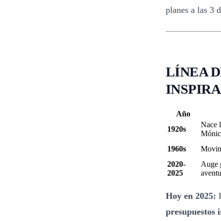
planes a las 3 d
LÍNEA 
INSPIR
Año
Nace l
1920s
Mónic
1960s
Movim
2020-
Auge 
2025
aventu
Hoy en 2025:
L
presupuestos i