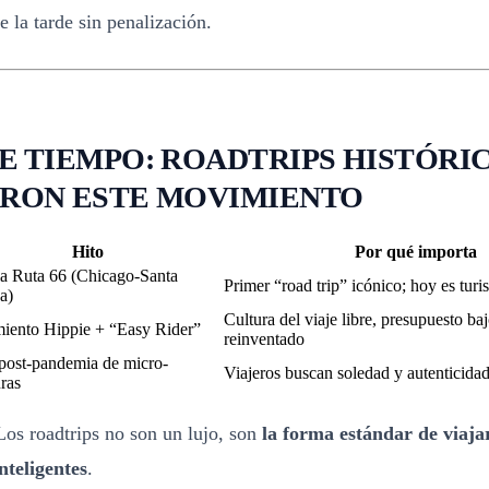
e la tarde sin penalización.
DE TIEMPO: ROADTRIPS HISTÓRI
ARON ESTE MOVIMIENTO
Hito
Por qué importa
a Ruta 66 (Chicago-Santa
Primer “road trip” icónico; hoy es tur
a)
Cultura del viaje libre, presupuesto ba
iento Hippie + “Easy Rider”
reinventado
post-pandemia de micro-
Viajeros buscan soledad y autenticidad
ras
os roadtrips no son un lujo, son
la forma estándar de viaja
nteligentes
.