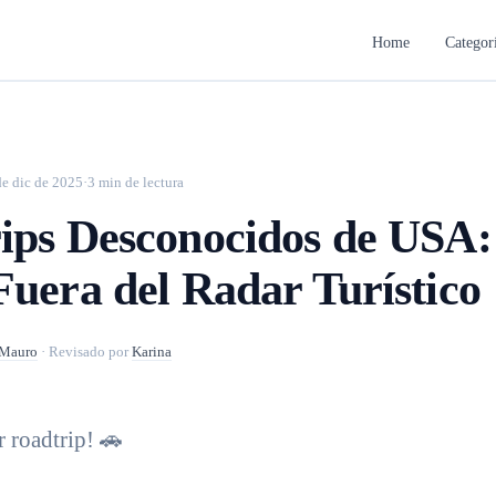
Home
Categor
de dic de 2025
·
3 min de lectura
ips Desconocidos de USA:
Fuera del Radar Turístico
Mauro
·
Revisado por
Karina
r roadtrip! 🚗