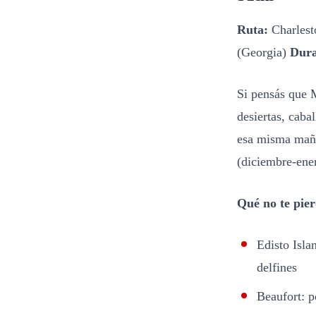
Ruta:
Charlest
(Georgia)
Dura
Si pensás que 
desiertas, caba
esa misma maña
(diciembre-ener
Qué no te pier
Edisto Isla
delfines
Beaufort: p