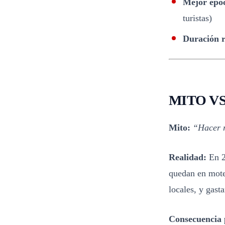
Mejor épo
turistas)
Duración 
MITO V
Mito:
“Hacer r
Realidad:
En 2
quedan en mote
locales, y gast
Consecuencia 