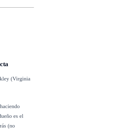
cta
ley (Virginia
 haciendo
dueño es el
rás (no