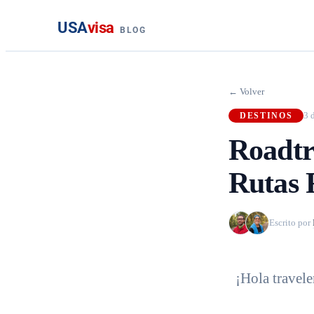
USA
visa
BLOG
← Volver
3 
DESTINOS
Roadtr
Rutas 
Escrito por
¡Hola travele