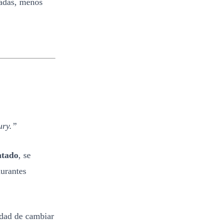
adas, menos
ury.”
ntado
, se
urantes
lidad de cambiar