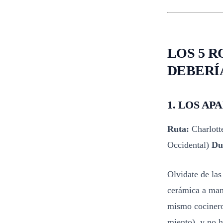
LOS 5 
DEBERÍ
1. LOS APAL
Ruta:
Charlott
Occidental)
Du
Olvidate de las
cerámica a mano
mismo cocinero
miento), y no h