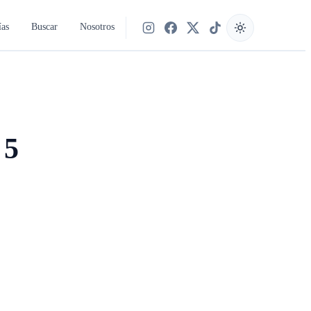
ías
Buscar
Nosotros
Síguenos en Instagram
Síguenos en Facebook
Síguenos en X
Síguenos en TikTok
 5