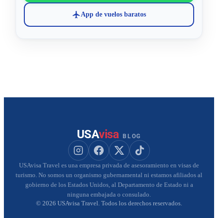
App de vuelos baratos
USA
visa
BLOG
Seguir a USAvisa en Instagram
Seguir a USAvisa en Facebook
Seguir a USAvisa en X
Seguir a USAvisa en Tik
USAvisa Travel es una empresa privada de asesoramiento en visas de
turismo. No somos un organismo gubernamental ni estamos afiliados al
gobierno de los Estados Unidos, al Departamento de Estado ni a
ninguna embajada o consulado.
© 2026 USAvisa Travel. Todos los derechos reservados.