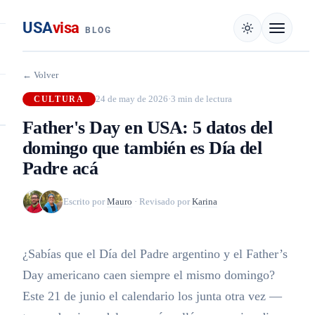
USA
visa
BLOG
← Volver
24 de may de 2026
·
3 min de lectura
CULTURA
Father's Day en USA: 5 datos del
domingo que también es Día del
Padre acá
Escrito por
Mauro
·
Revisado por
Karina
¿Sabías que el Día del Padre argentino y el Father’s
Day americano caen siempre el mismo domingo?
Este 21 de junio el calendario los junta otra vez —