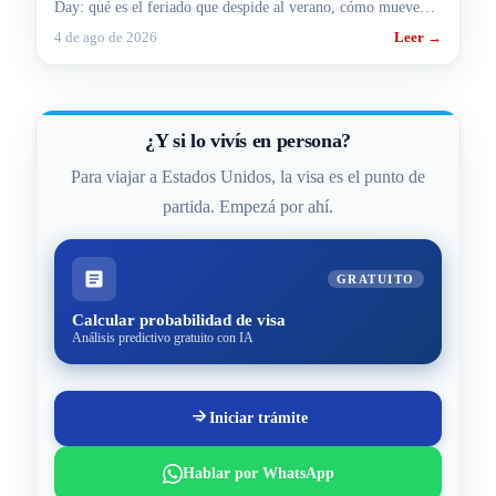
Day: qué es el feriado que despide al verano, cómo mueve
rutas y aeropuertos y cómo te pega si viajás.
4 de ago de 2026
Leer →
¿Y si lo vivís en persona?
Para viajar a Estados Unidos, la visa es el punto de
partida. Empezá por ahí.
GRATUITO
Calcular probabilidad de visa
Análisis predictivo gratuito con IA
Iniciar trámite
Hablar por WhatsApp