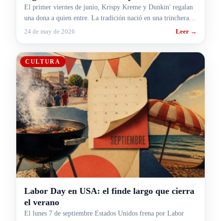
El primer viernes de junio, Krispy Kreme y Dunkin' regalan
una dona a quien entre. La tradición nació en una trinchera
de la Primera Guerra.
24 de may de 2026
Leer →
CULTURA
Labor Day en USA: el finde largo que cierra
el verano
El lunes 7 de septiembre Estados Unidos frena por Labor