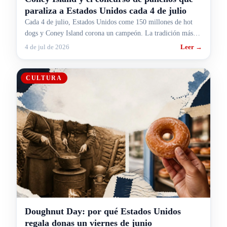
paraliza a Estados Unidos cada 4 de julio
Cada 4 de julio, Estados Unidos come 150 millones de hot
dogs y Coney Island corona un campeón. La tradición más
rara y más gringa, contada para argentinos.
4 de jul de 2026
Leer →
CULTURA
Doughnut Day: por qué Estados Unidos
regala donas un viernes de junio