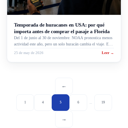
Temporada de huracanes en USA: por qué
importa antes de comprar el pasaje a Florida
Del 1 de junio al 30 de noviembre. NOAA pronostica menos
actividad este año, pero un solo huracán cambia el viaje. Esto
es lo que conviene saber antes.
25 de may de 2026
Leer →
←
...
1
4
5
6
19
→