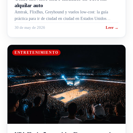
alquilar auto
Amtrak, FlixBus, Greyhound y vuelos low-cost: la guía
práctica para ir de ciudad en ciudad en Estados Unidos
gastando lo justo.
30 de may de 2026
Leer →
ENTRETENIMIENTO