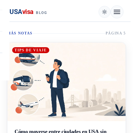
USA
visa
BLOG
MÁS NOTAS
PÁGINA 5
TIPS DE VIAJE
Cómo moverse entre ciudades en USA sin